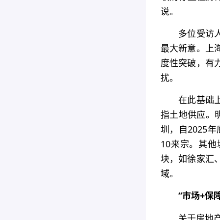
说。
多位受访
最大新意。上
度性突破，有
扰。
在此基础
指土地供应。
圳，自2025
10来宗。其
块，如徐家汇
域。
“市场+保
关于房地