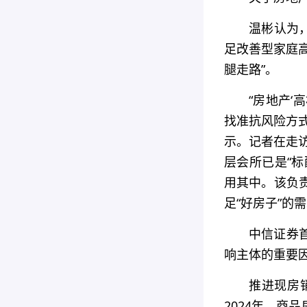
温彬认为
足改善型家庭
腿走路”。
“房地产
找准抗风险方
示。记者在走访
层会所已是“标
用其中。该负
足“好房子”的
中信证券
响主体的重要
推进现房
2024年，商