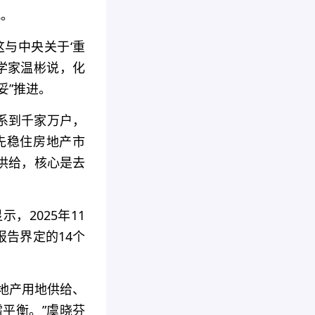
式。
与中央关于‘重
学家温彬说，化
妥”推进。
系到千家万户，
先稳住房地产市
供给，核心是去
，2025年11
报告界定的14个
地产用地供给、
平衡。”虞晓芬