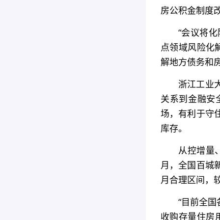
房公积金制度
“会议将
点领域风险化
解地方债务和
浙江工业
关系到金融安
场，有利于守
库存。
从控增量
月，全国百城新
月合理区间，
“目前全
收购存量住房