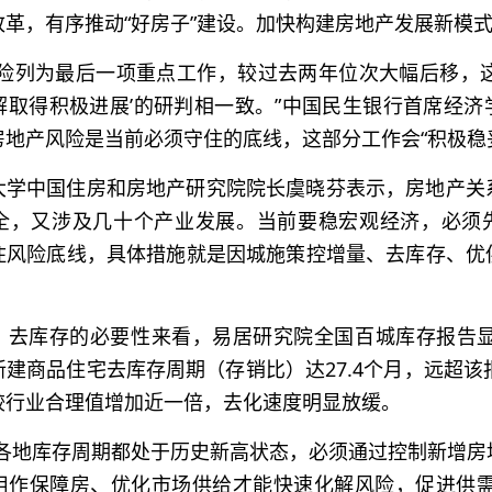
改革，有序推动“好房子”建设。加快构建房地产发展新模
化险列为最后一项重点工作，较过去两年位次大幅后移，这
解取得积极进展’的研判相一致。”中国民生银行首席经济
房地产风险是当前必须守住的底线，这部分工作会“积极稳
大学中国住房和房地产研究院院长虞晓芬表示，房地产关
全，又涉及几十个产业发展。当前要稳宏观经济，必须
住风险底线，具体措施就是因城施策控增量、去库存、优
、去库存的必要性来看，易居研究院全国百城库存报告显示
建商品住宅去库存周期（存销比）达27.4个月，远超该
较行业合理值增加近一倍，去化速度明显放缓。
国各地库存周期都处于历史新高状态，必须通过控制新增房
用作保障房、优化市场供给才能快速化解风险，促进供需