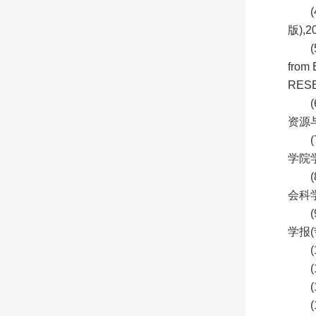
版),20
(
from
RESE
资源与环
学院学报
会科学
学报(