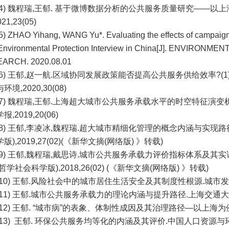
(4) 魏程瑞,王郁. 基于微博数据分析的公共服务质量研究——以
21,23(05)
5) ZHAO Yihang, WANG Yu*. Evaluating the effects of campaig
 Environmental Protection Interview in China[J]. ENVIRO
ARCH. 2020.08.01
(6) 王郁,赵一航.区域协同发展政策能否提高公共服务供给效率?(1
境,2020,30(08)
(7) 魏程瑞,王郁.上海超大城市公共服务承载水平的时空特征演
,2019,20(06)
(8) 王郁,李凌冰,魏程瑞.超大城市精细化管理的概念内涵与实现
版),2019,27(02)(《新华文摘(网络版) 》转载)
(9) 王郁,魏程瑞,戴思诗.城市公共服务承载力评价指标体系及
哲学社会科学版),2018,26(02) (《新华文摘(网络版) 》转载)
(10) 王郁.风险社会中的城市居住生活安全及其制度性根源.城市发展研究
(11) 王郁.城市公共服务承载力的理论内涵与提升路径.上海交通大学学报
(12) 王郁. “城市病”的表象、体制性成因及其治理路径—以上海为
(13) 王郁. 环保公共服务均等化的内涵及其评价.中国人口资源与环境,20