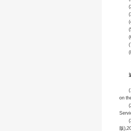
(
on th
(
Servi
版),20